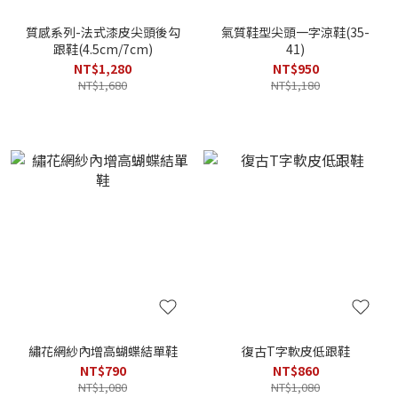
質感系列-法式漆皮尖頭後勾
氣質鞋型尖頭一字涼鞋(35-
跟鞋(4.5cm/7cm)
41)
NT$1,280
NT$950
NT$1,680
NT$1,180
繡花網紗內增高蝴蝶結單鞋
復古T字軟皮低跟鞋
NT$790
NT$860
NT$1,080
NT$1,080