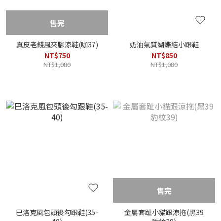
售完
真皮老錢風夾腳涼鞋(咖37)
奶油氣質蝴蝶結小跟鞋
NT$750
NT$850
NT$1,080
NT$1,080
售完
巴洛克風包頭後勾跟鞋(35-
金屬套趾小貓跟涼拖(黑39