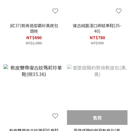
(紅37)勃肯造型磨砂真皮包
復古絨面淺口綁結單鞋(35-
頭拖
40)
NT$690
NT$780
NT$1,080
NT$990
售完
軟皮雙帶復古紋瑪莉珍單鞋
垂墜感簡約側背軟皮包(黑.