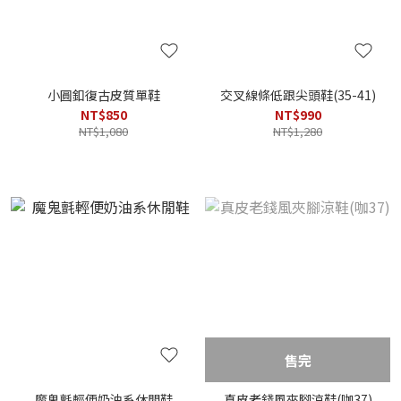
小圓釦復古皮質單鞋
交叉線條低跟尖頭鞋(35-41)
NT$850
NT$990
NT$1,080
NT$1,280
售完
魔鬼氈輕便奶油系休閒鞋
真皮老錢風夾腳涼鞋(咖37)