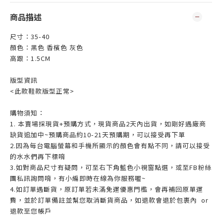
商品描述
尺寸：35-40
顏色：黑色 香檳色 灰色
高跟：1.5CM
版型資訊
<此款鞋款版型正常>
購物須知：
1.
本賣場採現貨+預購方式，現貨商品2天內出貨，
如剛好遇廠商
缺貨追加中~預購商品約10-21天預購期，可以接受再下單
2.因為每台電腦螢幕和手機所顯示的顏色會有點不同，請可以接受
的水水們再下標唷
3.如對商品尺寸有疑問，可至右下角藍色小視窗點選，或至FB粉絲
團私訊詢問唷，有小編即時在線為你服務喔~
4.
如訂單遇斷貨，原訂單若未滿免運優惠門檻，會再補回原單運
費，並於訂單備註並幫您取消斷貨商品，如退款會退於包裹內
or
退款至您帳戶