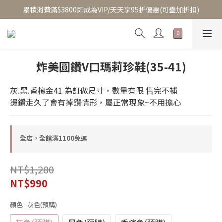
至8/5換季優惠/單件95折(部分商品除外)
累積消費滿$3800即成為VIP/天天享95折優惠(可疊加折扣)
至8/5換季優惠/單件95折(部分商品除外)
炸美圓鑽V口瑪莉珍鞋(35-41)
灰.黑.香檳金41 為訂做尺寸，數量有限 售完不補
燙鑽走久了會有掉鑽情形，屬正常現象~不用擔心
全店，全館滿1100免運
NT$1,280
NT$990
顏色
: 灰色(預購)