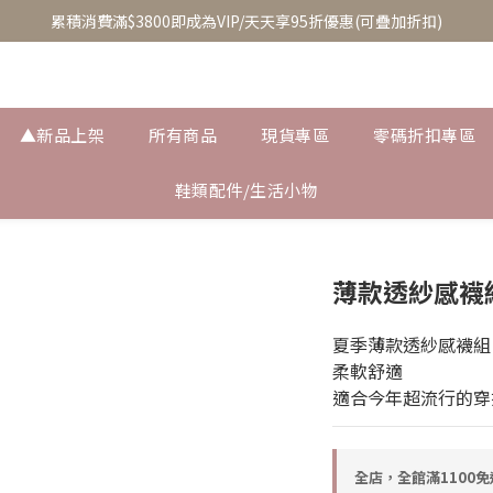
至8/5換季優惠/單件95折(部分商品除外)
累積消費滿$3800即成為VIP/天天享95折優惠(可疊加折扣)
至8/5換季優惠/單件95折(部分商品除外)
▲新品上架
所有商品
現貨專區
零碼折扣專區
鞋類配件/生活小物
薄款透紗感襪組
夏季薄款透紗感襪組
柔軟舒適
適合今年超流行的穿
全店，全館滿1100免