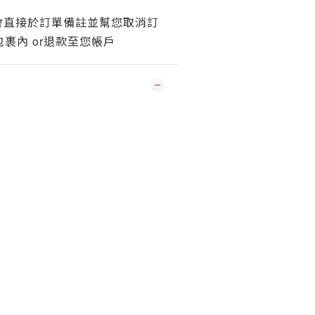
會直接於訂單備註並幫您取消訂
or
包裹內
退款至您帳戶