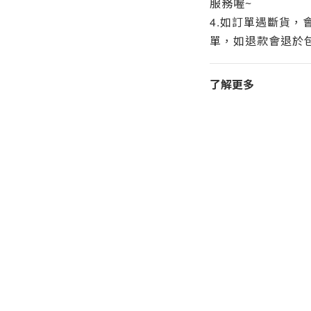
服務喔~
4.
如訂單遇斷貨，
單，如退款會退於
了解更多