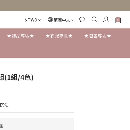
$
TWD
繁體中文
★飾品專區★
★衣服專區★
★包包專區★
立即購買
(1組/4色)
搭法
運