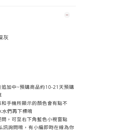
深灰
追加中~預購商品約10-21天預購
單
幕和手機所顯示的顏色會有點不
水水們再下標唷
疑問，可至右下角藍色小視窗點
團私訊詢問唷，有小編即時在線為你