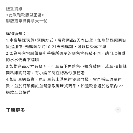
版型資訊
<此款鞋款版型正常>
腳版寬穿襪再拿大一號
購物須知：
1.
本賣場採現貨+預購方式，現貨商品2天內出貨，
如剛好遇廠商缺
貨追加中~預購商品約10-21天預購期，可以接受再下單
2.因為每台電腦螢幕和手機所顯示的顏色會有點不同，請可以接受
的水水們再下標唷
3.如對商品尺寸有疑問，可至右下角藍色小視窗點選，或至FB粉絲
團私訊詢問唷，有小編即時在線為你服務喔~
4.
如訂單遇斷貨，原訂單若未滿免運優惠門檻，會再補回原單運
or
費，並於訂單備註並幫您取消斷貨商品，如退款會退於包裹內
退款至您帳戶
了解更多