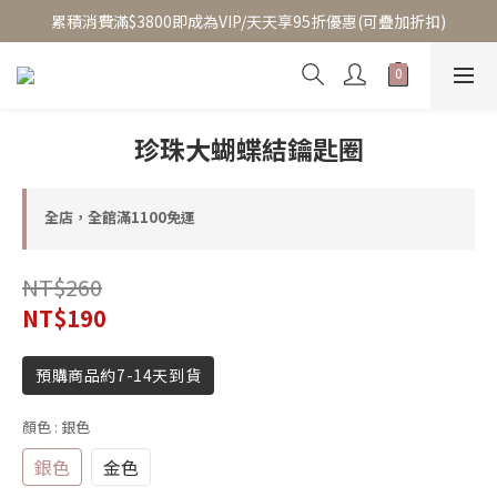
至8/5換季優惠/單件95折(部分商品除外)
累積消費滿$3800即成為VIP/天天享95折優惠(可疊加折扣)
至8/5換季優惠/單件95折(部分商品除外)
珍珠大蝴蝶結鑰匙圈
全店，全館滿1100免運
NT$260
NT$190
預購商品約7-14天到貨
顏色
: 銀色
銀色
金色