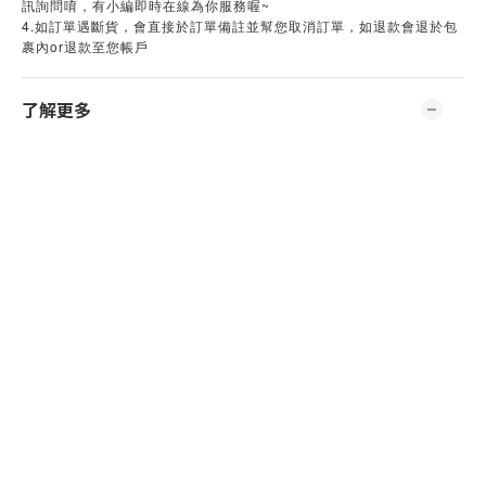
訊詢問唷，有小編即時在線為你服務喔~
4.如訂單遇斷貨，會直接於訂單備註並幫您取消訂單，如退款會退於包
裹內or退款至您帳戶
了解更多