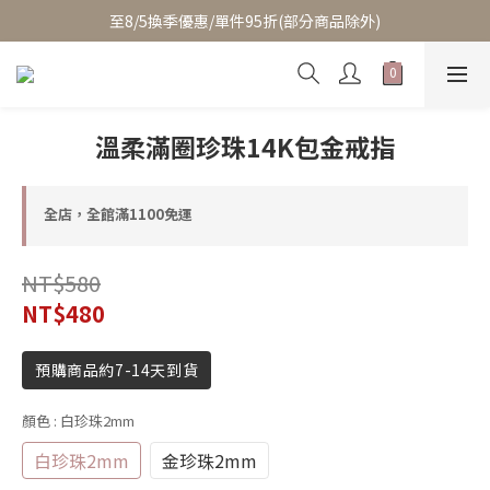
至8/5換季優惠/單件95折(部分商品除外)
至8/5換季優惠/單件95折(部分商品除外)
累積消費滿$3800即成為VIP/天天享95折優惠(可疊加折扣)
至8/5換季優惠/單件95折(部分商品除外)
溫柔滿圈珍珠14K包金戒指
全店，全館滿1100免運
NT$580
NT$480
預購商品約7-14天到貨
顏色
: 白珍珠2mm
白珍珠2mm
金珍珠2mm