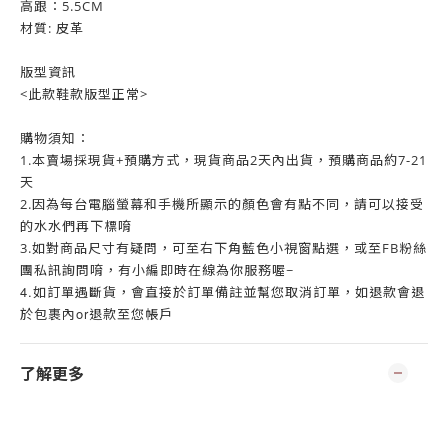
高跟：5.5CM
材質: 皮革
版型資訊
<此款鞋款版型正常>
購物須知：
1.本賣場採現貨+預購方式，現貨商品2天內出貨，預購商品約7-21
天
2.因為每台電腦螢幕和手機所顯示的顏色會有點不同，請可以接受
的水水們再下標唷
3.如對商品尺寸有疑問，可至右下角藍色小視窗點選，或至FB粉絲
團私訊詢問唷，有小編即時在線為你服務喔~
4.
如訂單遇斷貨，會直接於訂單備註並幫您取消訂單，如退款會退
or
於包裹內
退款至您帳戶
了解更多