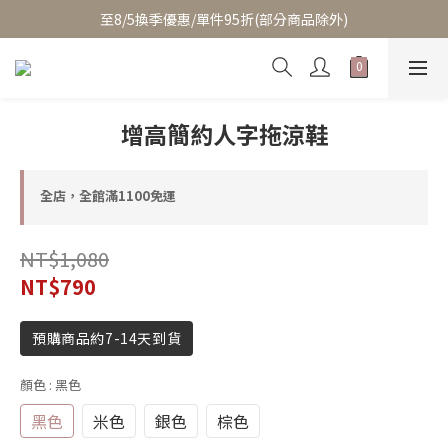
至8/5換季優惠/單件95折(部分商品除外)
至8/5換季優惠/單件95折(部分商品除外)
累積消費滿$3800即成為VIP/天天享95折優惠(可疊加折扣)
至8/5換季優惠/單件95折(部分商品除外)
增高簡約人字拖涼鞋
全店，全館滿1100免運
NT$1,080
NT$790
預購商品約7-14天到貨
顏色
: 黑色
黑色
米色
銀色
棕色