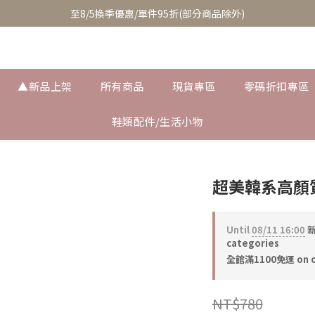
至8/5換季優惠/單件95折(部分商品除外)
至8/5換季優惠/單件95折(部分商品除外)
累積消費滿$3800即成為VIP/天天享95折優惠(可疊加折扣)
至8/5換季優惠/單件95折(部分商品除外)
▲新品上架
所有商品
現貨專區
零碼折扣專區
鞋類配件/生活小物
超美韓系高顏
Until
08/11 16:00
新
categories
全館滿1100免運 on o
NT$780