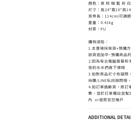
顏色：黑 棕 咖 藍 粉 白
尺寸：長24*寬10*高14
背帶長
：114cm(可調節
重量：0.41kg
材質
：PU
購物須知：
1.
本賣場採現貨+預購
缺貨追加中~預購商品約
2.因為每台電腦螢幕
受的水水們再下標唷
3.如對商品尺寸有疑問
絲團/LINE私訊詢問
4.
如訂單遇斷貨，原訂
費，並於訂單備註並幫
內
or
退款至您帳戶
ADDITIONAL DETAI