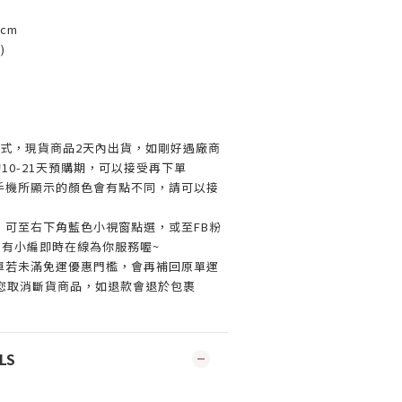
cm
)
方式，現貨商品2天內出貨，
如剛好遇廠商
10-21天預購期，可以接受再下單
和手機所顯示的顏色會有點不同，請可以接
，可至右下角藍色小視窗點選，或至FB粉
唷，有小編即時在線為你服務喔~
單若未滿免運優惠門檻，會再補回原單運
您取消斷貨商品，如退款會退於包裹
LS