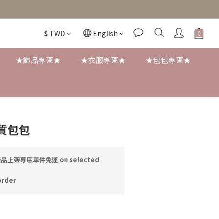
$
TWD
English
★飾品專區★
★衣服專區★
★包包專區★
BUY NOW
質包包
品上架專區單件免運 on selected
rder