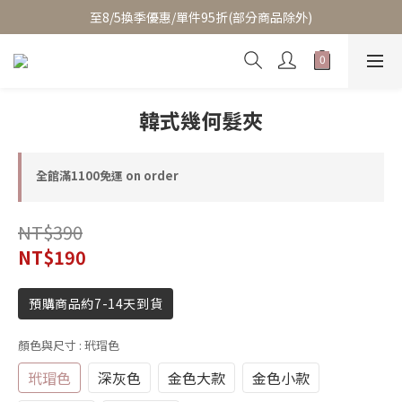
至8/5換季優惠/單件95折(部分商品除外)
至8/5換季優惠/單件95折(部分商品除外)
累積消費滿$3800即成為VIP/天天享95折優惠(可疊加折扣)
至8/5換季優惠/單件95折(部分商品除外)
韓式幾何髮夾
全館滿1100免運 on order
NT$390
NT$190
預購商品約7-14天到貨
顏色與尺寸
: 玳瑁色
玳瑁色
深灰色
金色大款
金色小款