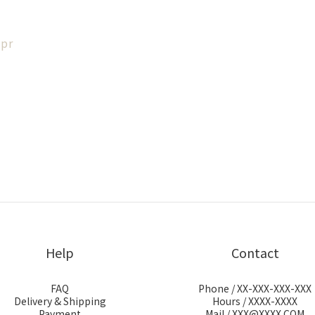
upr
Help
Contact
FAQ
Phone / XX-XXX-XXX-XXX
Delivery & Shipping
Hours / XXXX-XXXX
Payment
Mail / XXX@XXXX.COM