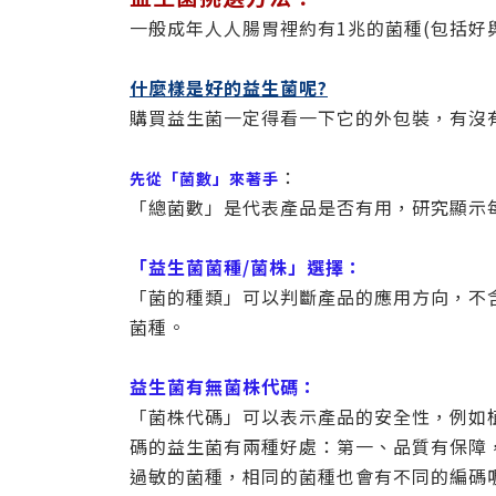
一般成年人人腸胃裡約有1兆的菌種(包括
什麼樣是好的益生菌呢?
購買益生菌一定得看一下它的外包裝，有沒
：
先從「菌數」來著手
「總菌數」是代表產品是否有用，研究顯示每
「益生菌菌種/菌株」選擇：
「菌的種類」可以判斷產品的應用方向，不含有糞(屎)腸球
菌種。
益生菌有無菌株代碼：
「菌株代碼」可以表示產品的安全性，例如植物乳桿菌
碼的益生菌有兩種好處：第一、品質有保障
過敏的菌種，相同的菌種也會有不同的編碼