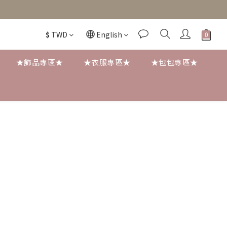
$
TWD
English
★飾品專區★
★衣服專區★
★包包專區★