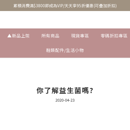
至8/5換季優惠/單件95折(部分商品除外)
累積消費滿$3800即成為VIP/天天享95折優惠(可疊加折扣)
至8/5換季優惠/單件95折(部分商品除外)
▲新品上架
所有商品
現貨專區
零碼折扣專區
鞋類配件/生活小物
你了解益生菌嗎?
2020-04-23