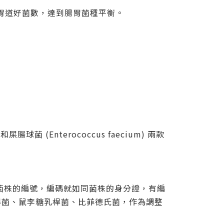
胃道好菌數，達到腸胃菌種平衡。
球菌 (Enterococcus faecium) 兩款
28 就是菌株的編號，編碼就如同菌株的身分證，有編
桿菌、鼠李糖乳桿菌、比菲德氏菌，作為調整