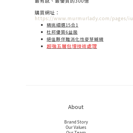
最有感、最優質的300億
購買網址：
https://www.murmurlady.com/pages/i
精挑細選15合1
杜邦優質6益菌
絕佳夥伴難消化性麥芽糊精
超強五層包埋技術處理
About
Brand Story
Our Values
Our Team