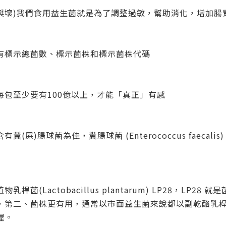
好與壞)我們食用益生菌就是為了調整過敏，幫助消化，增加腸
有標示總菌數、標示菌株和標示菌株代碼
包至少要有100億以上，才能「真正」有感
菌為佳，糞腸球菌 (Enterococcus faecalis) 和屎腸
(Lactobacillus plantarum) LP28，LP
，第二、菌株更有用，通常以市面益生菌來說都以副乾酪乳
喔。